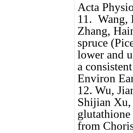
Acta Physio
11. Wang, 
Zhang, Hai
spruce (Pic
lower and u
a consisten
Environ Ear
12. Wu, Ji
Shijian Xu,
glutathione 
from Choris