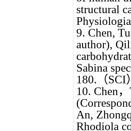
structural 
Physiologia
9. Chen, Tu
author), Qi
carbohydrat
Sabina spec
180.（SCI
10. Chen，T
(Correspon
An, Zhongqi
Rhodiola co