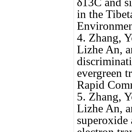
δ13C and sil
in the Tibet
Environmen
4. Zhang, 
Lizhe An, a
discriminat
evergreen t
Rapid Comm
5. Zhang, 
Lizhe An, a
superoxide 
electron tra