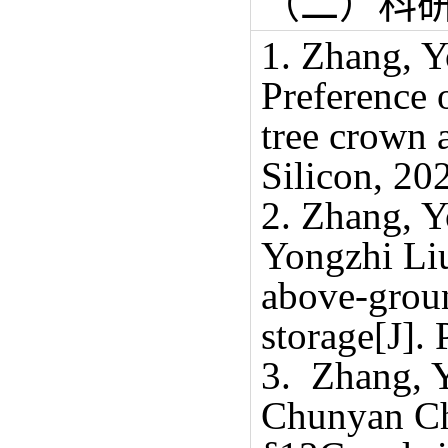
（二）科
1. Zhang, 
Preference 
tree crown a
Silicon, 20
2. Zhang, 
Yongzhi Liu
above-groun
storage[J].
3. Zhang, Y
Chunyan Che