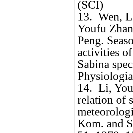
(SCI)
13. Wen, L
Youfu Zhan
Peng. Seaso
activities 
Sabina spec
Physiologi
14. Li, Yo
relation of 
meteorologi
Kom. and Sa