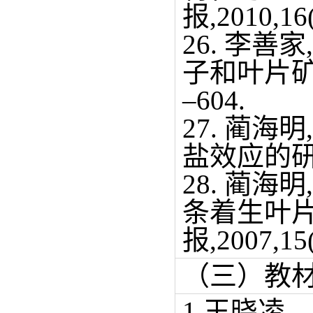
报,2010,16(
26. 李善
子和叶片矿质元
–604.
27. 蔺
盐效应的研究.
28. 蔺
条着生叶
报,2007,15(
（三）教
1.王晓凌