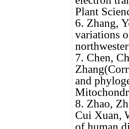
Plant Scien
6. Zhang, Y
variations o
northwester
7. Chen, C
Zhang(Corre
and phyloge
Mitochondri
8. Zhao, Zh
Cui Xuan, W
of human di