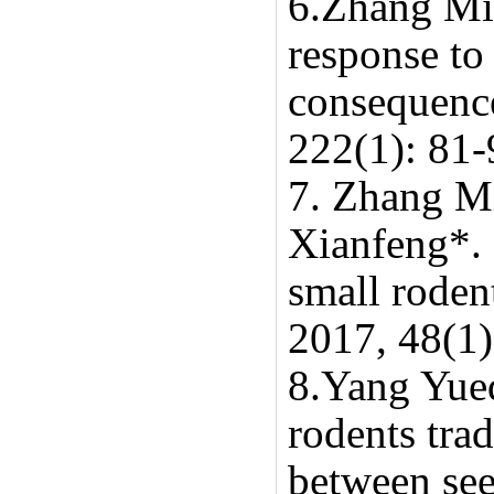
6.Zhang M
response to 
consequence
222(1): 81-
7.
Zhang M
Xianfeng*. 
small roden
2017, 48(1)
8.
Yang Yue
rodents trad
between see