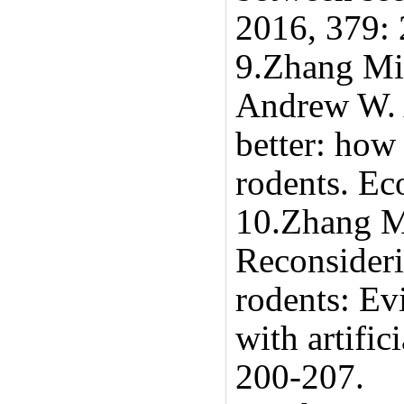
2016, 379:
9.Zhang M
Andrew W. 
better: how
rodents. Ec
10.Zhang M
Reconsideri
rodents: Ev
with artific
200-207.