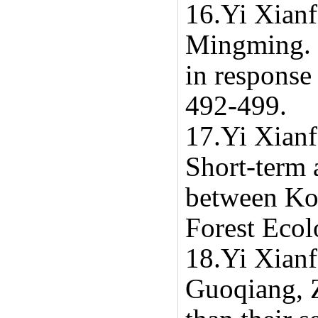
16.Yi Xian
Mingming
.
in response
492-499.
17.Yi Xianf
Short-term a
between Kor
Forest Eco
18.Yi Xian
Guoqiang,