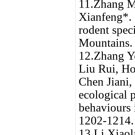
11.Zhang 
Xianfeng*. 
rodent spec
Mountains. 
12.Zhang Y
Liu Rui, H
Chen Jiani,
ecological p
behaviours 
1202-1214.
13.Li Xiaol