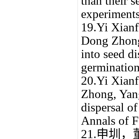
than their s
experiments
19.Yi Xian
Dong Zhon
into seed di
germination
20.Yi Xian
Zhong, Yang
dispersal of
Annals of F
21.申圳