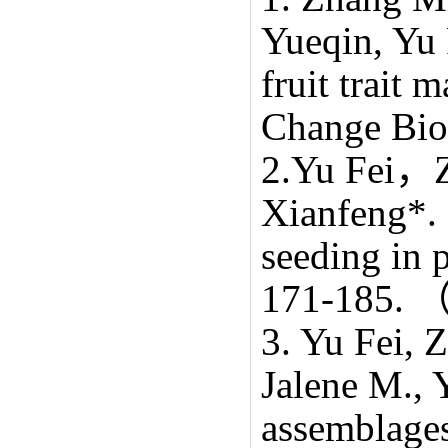
Yueqin, Yu 
fruit trait 
Change Bio
2.
Yu Fei
，
Xianfeng*. 
seeding in 
171-185.
3.
Yu Fei,
Z
Jalene M., 
assemblages