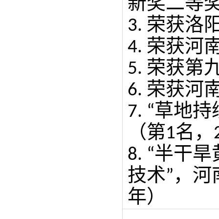
新奖二等
荣获洛
3.
荣获河
4.
荣获第
5.
荣获河
6.
草地持
7. “
（第
名，
1
半干旱
8.
“
技术
，河
”
年）