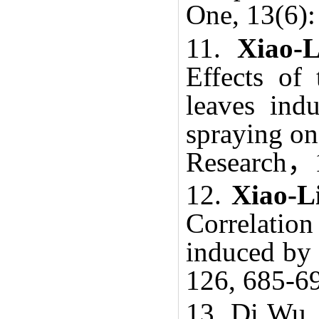
One, 13(6)
11.
Xiao-
Effects of
leaves ind
spraying on 
Research
，
12.
Xiao-L
Correlation
induced by 
126, 685-6
13. Di Wu