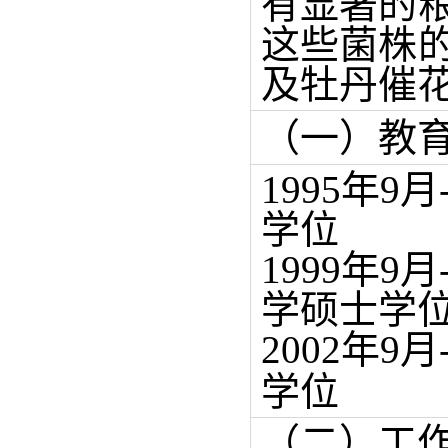
有显著的
这些菌株
及牡丹催
（一）教
1995年9
学位
1999
年
9
月
学硕士学
2002年9月-
学位
（二）工