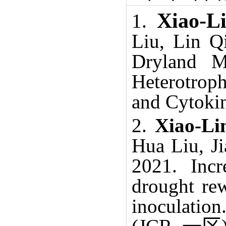
Xiao-L
1.
Liu, Lin Q
Dryland M
Heterotroph
and Cytokin
2.
Xiao-L
Hua Liu, J
2021. Inc
drought rew
inoculatio