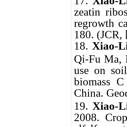
17.
Xiao-L
zeatin ribo
regrowth ca
180. (JCR,
18.
Xiao-L
Qi-Fu Ma, 
use on soil
biomass C 
China. Geo
19.
Xiao-
2008. Crop