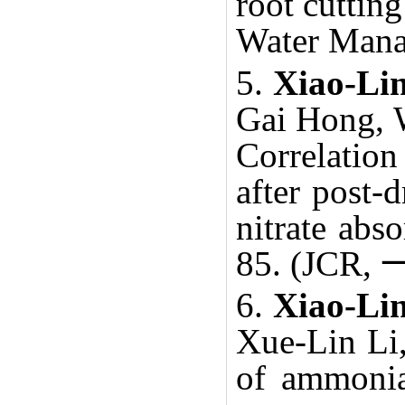
root cuttin
Water Mana
5.
Xiao-Li
Gai Hong, W
Correlatio
after post-
nitrate abs
85. (JCR,
6.
Xiao-Li
Xue-Lin Li,
of ammonia-