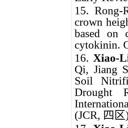
15. Rong-
crown heigh
based on c
cytokinin. 
16.
Xiao-L
Qi, Jiang 
Soil Nitr
Drought 
Internation
(JCR,
四区