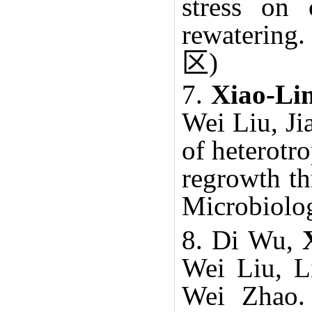
stress on
rewatering.
区
)
7.
Xiao-Li
Wei Liu, Ji
of heterotr
regrowth th
Microbiolo
8. Di Wu,
Wei Liu, L
Wei Zhao. 