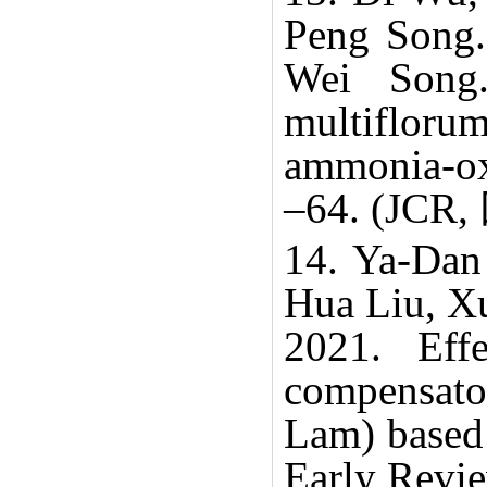
Peng Song.
Wei Song.
multiflor
ammonia-oxi
–64. (JCR,
14. Ya-Da
Hua Liu, X
2021. Effe
compensator
Lam) based 
Early Revi