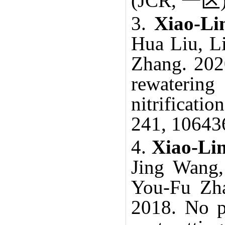
(JCR,
一区
3.
Xiao-L
Hua Liu, Li
Zhang. 202
rewaterin
nitrificati
241, 10643
4.
Xiao-Li
Jing Wang,
You-Fu Zh
2018. No p