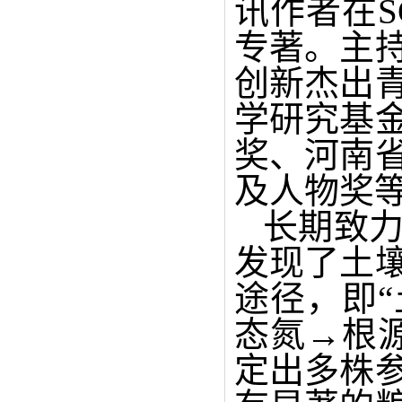
讯作者在
S
专著。主
创新杰出
学研究基
奖、河南
及人物奖
长期致
发现了土
途径，即
“
态氮
→
根
定出多株