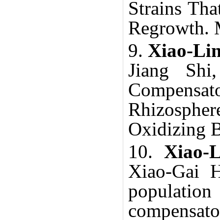
Strains Tha
Regrowth. 
9.
Xiao-Li
Jiang Shi
Compensato
Rhizospher
Oxidizing B
10.
Xiao-
Xiao-Gai H
population
compensato