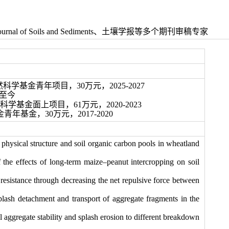
ournal of Soils and Sediments
、土壤学报等多个期刊审稿专家
然科学基金青年项目，
30
万元，
2025-2027
至今
自然科学基金面上项目，61
万元，20
20-2023
基金青年基金，30
万元，201
7-2020
hysical structure and soil organic carbon pools in wheatland
e effects of long-term maize–peanut intercropping on soil
resistance through decreasing the net repulsive force between
plash detachment and transport of aggregate fragments in the
ggregate stability and splash erosion to different breakdown