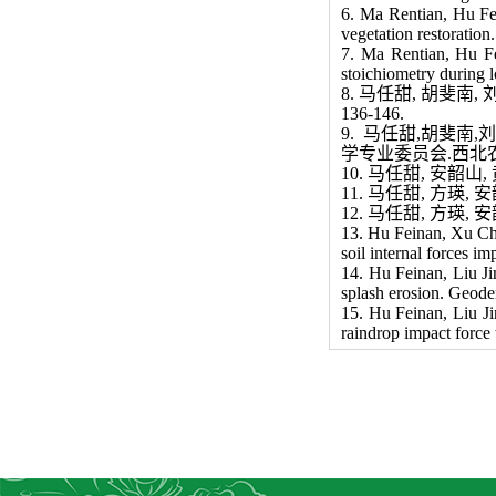
6
. Ma Rentian, Hu Fei
vegetation restoration
7
. Ma Rentian, Hu Fe
stoichiometry during l
8
.
马任甜
,
胡斐南
,
136-146.
9.
马任甜,胡斐南,
学专业委员会.西北
10
.
马任甜
,
安韶山
,
11
.
马任甜
,
方瑛
,
安
12
.
马任甜
,
方瑛
,
安
13. Hu Feinan, Xu Ch
soil internal forces i
14. Hu Feinan, Liu J
splash erosion. Geod
15.
Hu Feinan, Liu Ji
raindrop impact force 