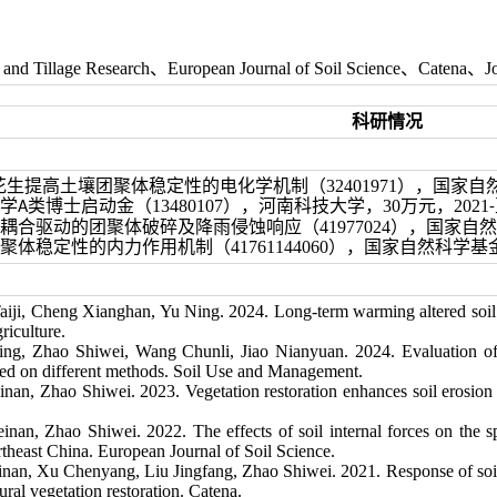
 and Tillage Research
、
European Journal of Soil Science
、
Catena
、
J
科研情况
花生提高土壤团聚体稳定性的电化学机制（
32401971
），国家自
学
类博士启动金（
13480107
），河南科技大学，
30
万元，
2021
A
-
耦合驱动的团聚体破碎及降雨侵蚀响应
（41977024），国家
聚体稳定性的内力作用机制
（41761144060），国家自然科学
iji, Cheng Xianghan, Yu Ning. 2024. Long-term warming altered soil p
riculture.
g, Zhao Shiwei, Wang Chunli, Jiao Nianyuan. 2024. Evaluation of th
ased on different methods. Soil Use and Management.
nan, Zhao Shiwei. 2023. Vegetation restoration enhances soil erosion 
nan, Zhao Shiwei. 2022. The effects of soil internal forces on the s
rtheast China. European Journal of Soil Science.
nan, Xu Chenyang, Liu Jingfang, Zhao Shiwei. 2021. Response of soil a
ral vegetation restoration. Catena.