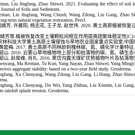
nan, Liu Jingfang, Zhao Shiwei. 2021. Evaluating the effect of soil inte
. Journal of Soils and Sediments.
inan, Liu Jingfang, Wang Chunli, Wang Zilong, Liu Gang, Zhao Shiw
ong-term natural vegetation restoration. PeerJ.
刘婧芳
,
许晨阳
,
杨志花
,
王子龙
,
赵世伟
. 2020.
黄土高原植被恢复
刘婧芳等.植被恢复改变土壤颗粒间相互作用提高团聚体稳定性[C]
农林科技大学黄土高原土壤侵蚀与旱地农业国家重点实验室;中国科学
黄懿梅
. 2017.
黄土高原不同林龄刺槐林碳、氮、磷化学计量特征
韶山
. 2016.
云雾山草地植物地上部分和枯落物的碳、氮、磷生态
韶山
,
赵俊峰
,
肖礼
. 2016.
黑岱沟露天煤矿优势植物叶片及枯落物
enyang, Ma Rentian, Tu Kun, Yang Jiayan, Zhao Shiwei, Yang Mingyi,
mproves aggregate stability: based on a two-year field study. Geoderma.
ingfang, Xu Chenyang, Wang Zilong, Liu Gang, Li Hang, Zhao Shiwei. 
erma.
ngfang, Xu Chenyang, Du Wei, Yang Zhihua, Liu Xinmin, Liu Gang, Zh
to rainfall splash erosion. Geoderma.