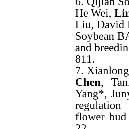
6.
Qijian S
He Wei,
Li
Liu, David 
Soybean BA
and breedin
811.
7.
Xianlong
Chen
, Tan
Yang*, Juny
regulation
flower bud
22