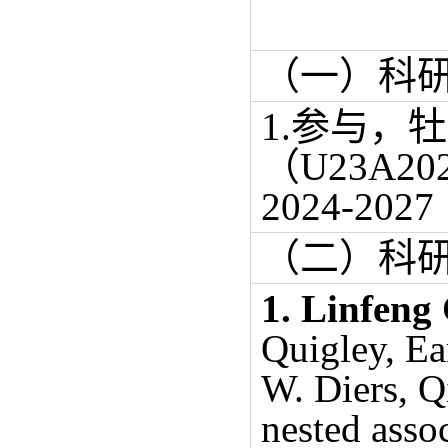
（一）科
1.
参与，牡
（
U23A
2024-2027
（二）科
1.
Linfeng
Quigley, Ea
W. Diers, Q
nested asso