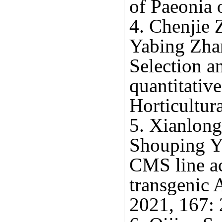
of
Paeonia o
4.
Chenjie 
Yabing Zha
Selection a
quantitativ
Horticultur
5.
Xianlong
Shouping Y
CMS line act
transgenic
A
2021, 167: