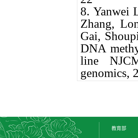
8.
Yanwei L
Zhang, Lo
Gai, Shoup
DNA methyl
line NJC
genomics, 2
教育部