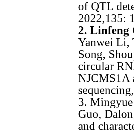
of QTL dete
2022,135: 
2.
Linfeng
Yanwei Li, 
Song, Shoup
circular RN
NJCMS1A an
sequencing
3.
Mingyue
Guo, Dalong
and charact