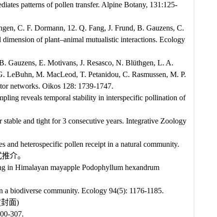
iates patterns of pollen transfer. Alpine Botany, 131:125-
thgen, C. F. Dormann, 12. Q. Fang, J. Frund, B. Gauzens, C.
 dimension of plant–animal mutualistic interactions. Ecology
B. Gauzens, E. Motivans, J. Resasco, N. Blüthgen, L. A.
, G. LeBuhn, M. MacLeod, T. Petanidou, C. Rasmussen, M. P.
tor networks. Oikos 128: 1739-1747.
g reveals temporal stability in interspecific pollination of
stable and tight for 3 consecutive years. Integrative Zoology
and heterospecific pollen receipt in a natural community.
形式推介。
elfing in Himalayan mayapple Podophyllum hexandrum
in a biodiverse community. Ecology 94(5): 1176-1185.
(封面)
-307.