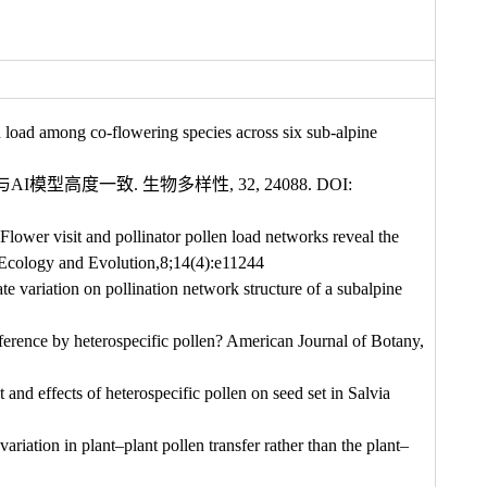
n load among co-flowering species across six sub-alpine
与
AI
模型高度一致
.
生物多样性
, 32, 24088. DOI:
wer visit and pollinator pollen load networks reveal the
y. Ecology and Evolution,8;14(4):e11244
te variation on pollination network structure of a subalpine
erence by heterospecific pollen? American Journal of Botany,
nd effects of heterospecific pollen on seed set in Salvia
iation in plant‒plant pollen transfer rather than the plant‒