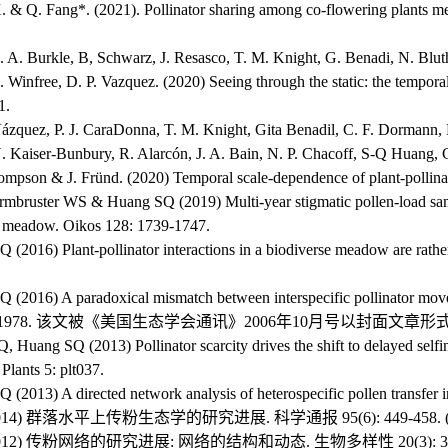
. & Q. Fang*. (2021). Pollinator sharing among co-flowering plants med
. A. Burkle, B, Schwarz, J. Resasco, T. M. Knight, G. Benadi, N. Blu
 Winfree, D. P. Vazquez. (2020) Seeing through the static: the temporal
1.
zquez, P. J. CaraDonna, T. M. Knight, Gita Benadil, C. F. Dormann, 
N. Kaiser-Bunbury, R. Alarcón, J. A. Bain, N. P. Chacoff, S-Q Huang
mpson & J. Fründ. (2020) Temporal scale-dependence of plant-pollina
mbruster WS & Huang SQ (2019) Multi-year stigmatic pollen-load samplin
ne meadow. Oikos 128: 1739-1747.
2016) Plant-pollinator interactions in a biodiverse meadow are rather 
(2016) A paradoxical mismatch between interspecific pollinator moves 
): 1970-1978. 该文被《美国生态学会通讯》2006年10月号以封面文章
, Huang SQ (2013) Pollinator scarcity drives the shift to delayed s
Plants 5: plt037.
(2013) A directed network analysis of heterospecific pollen transfer 
2014) 群落水平上传粉生态学的研究进展. 科学通报 95(6): 449-458. 
2012) 传粉网络的研究进展: 网络的结构和动态. 生物多样性 20(3): 300