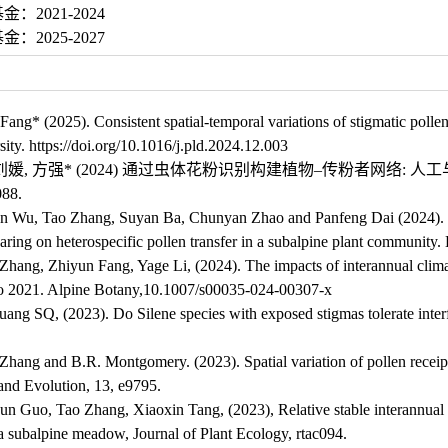
：2021-2024
：2025-2027
ang* (2025). Consistent spatial-temporal variations of stigmatic polle
sity.
https://doi.org/10.1016/j.pld.2024.12.003
刘媛
,
方强
*
(2024)
通过虫体花粉识别构建植物
‒
传粉者网络
:
人工
088.
n Wu, Tao Zhang, Suyan Ba, Chunyan Zhao and Panfeng Dai (2024). Flo
sharing on heterospecific pollen transfer in a subalpine plant communit
hang, Zhiyun Fang, Yage Li, (2024). The impacts of int
erannual clima
 2021. Alpine Botany,
10.1007/s00035-024-00307-x
ng SQ, (2023). Do Silene species with exposed stigmas tolerate interf
ang and B.R. Montgomery. (2023). Spatial variation of pollen receipt a
and Evolution, 13, e9795.
 Guo, Tao Zhang, Xiaoxin Tang, (2023), Relative stable interannual var
 a subalpine meadow, Journal of Plant Ecology, rtac094.