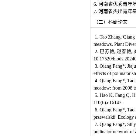
6. 河南省优秀青年基金
7. 河南省杰出青年基金
（二）科研论文
1. Tao Zhang, Qiang F
meadows. Plant Diver
2. 巴苏艳
,
赵春艳
,
10.17520/biods.2024
3. Qiang Fang*, Jiaju
effe
cts of pollinator 
4. Qiang
Fang*, Tao Z
meadow: from 2008 to
5. Hao K, Fang Q, Hua
110(6):e16147.
6. Qiang Fang*, Tao Zh
przewalskii. Ecology 
7. Qiang Fang*, Shiyun
pollinator network of