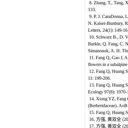
8. Zhang, T., Tang, X
133.
9. P. J. CaraDonna, L
N. Kaiser-Bunbury, R.
Letters, 24(1): 149-16
10. Schwarz B., D. Vá
Burkle, Q. Fang, C. 
Simanonok, A. H. Tho
11. Fang Q, Gao J, Ar
flowers in a subalpi
12. Fang Q, Huang SQ (
11: 199-206.
13. Fang Q, Huang SQ 
Ecology 97(8
14. Xiong YZ, Fang Q
(Berberidaceae). AoB 
15. Fang Q, Huang SQ 
16. 方强, 黄双全 (
17. 方强, 黄双全 (