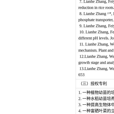
7. Lianhe Zhang, Feiy
reduction in rice root
8. Lianhe Zhang ^*, 
phosphate transport
9. Lianhe Zhang, Feiy
10. Lianhe Zhang, Fei
different pH levels. J
11. Lianhe Zhang, Wei
mechanism. Plant and 
12.Lianhe Zhang, Weim
growth stage and analy
13.Lianhe Zhang, Weim
653
（三）授权专利
1. 一种植物幼苗的培养方
2. 一种水稻幼苗培养方法
3. 一种提高生物体中硒含
4. 一种富硒叶菜的立体循