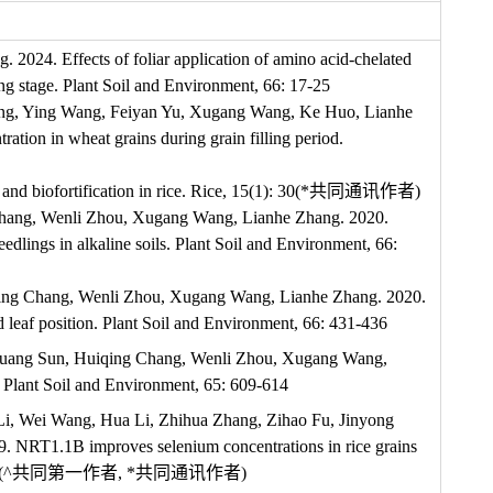
024. Effects of foliar application of amino acid-chelated
ing stage. Plant Soil and Environment, 66: 17-25
ang, Ying Wang, Feiyan Yu, Xugang Wang, Ke Huo, Lianhe
ration in wheat grains during grain filling period.
on, and biofortification in rice. Rice, 15(1): 30(*共同通讯作者)
 Chang, Wenli Zhou, Xugang Wang, Lianhe Zhang. 2020.
edlings in alkaline soils. Plant Soil and Environment, 66:
iqing Chang, Wenli Zhou, Xugang Wang, Lianhe Zhang. 2020.
nd leaf position. Plant Soil and Environment, 66: 431-436
izhuang Sun, Huiqing Chang, Wenli Zhou, Xugang Wang,
. Plant Soil and Environment, 65: 609-614
i, Wei Wang, Hua Li, Zhihua Zhang, Zihao Fu, Jinyong
. NRT1.1B improves selenium concentrations in rice grains
6):1058-1068 (^共同第一作者, *共同通讯作者)