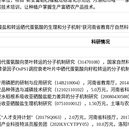
单位，项目“新安富硒石榴栽培标准化示范区”为洛阳市唯一一家
展技术培训，让种植户掌握生产富硒农产品技术。
酸盐和转运硒代蛋氨酸的生理和分子机制”获河南省教育厅自然科学
科研情况
代蛋氨酸向茎叶转运的分子机制研究（31470108），国家自然科学基金委
C转录因子OsPS1调控衰老叶片中硒代蛋氨酸向籽粒转运的分子机制研究
用磷肥的研制与应用研究（14B210004），河南省教育厅，2014.01-
种筛选与减磷技术研究（12102110102），5.0万元，河南省科技厅，2
水稻根系吸收亚硒酸盐能力差异的分子机制研究（20080430588），中
吸收亚硒酸盐生理机制研究（0751010012），1.50万元，土壤与
人才支持计划”（2017SQ063），2.0万元，河南省科技厅，2017.07-
产业科技特派员服务团（2020LYCYTPY05），10.0万元，洛阳市科技局