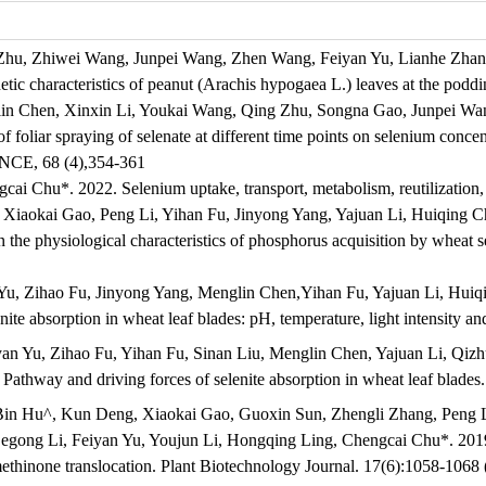
hu, Zhiwei Wang, Junpei Wang, Zhen Wang, Feiyan Yu, Lianhe Zhang. 2
etic characteristics of peanut (Arachis hypogaea L.) leaves at the podd
lin Chen, Xinxin Li, Youkai Wang, Qing Zhu, Songna Gao, Junpei W
f foliar spraying of selenate at different time points on selenium concent
E, 68 (4),354-361
cai Chu*. 2022. Selenium uptake, transport, metabolism, reutilizati
, Xiaokai Gao, Peng Li, Yihan Fu, Jinyong Yang, Yajuan Li, Huiqing
 the physiological characteristics of phosphorus acquisition by wheat se
 Yu, Zihao Fu, Jinyong Yang, Menglin Chen,Yihan Fu, Yajuan Li, Hu
enite absorption in wheat leaf blades: pH, temperature, light intensity a
yan Yu, Zihao Fu, Yihan Fu, Sinan Liu, Menglin Chen, Yajuan Li, Q
Pathway and driving forces of selenite absorption in wheat leaf blades
in Hu^, Kun Deng, Xiaokai Gao, Guoxin Sun, Zhengli Zhang, Peng L
egong Li, Feiyan Yu, Youjun Li, Hongqing Ling, Chengcai Chu*. 2019
lenomethinone translocation. Plant Biotechnology Journal. 17(