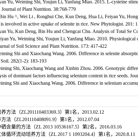
an Yu, Weiming Shi, Youjun Li, Yanfang Miao. 2015. L-cysteine stimul
s. Journal of Plant Nutrition. 38:768-779
Bin Hu ^, Wei Li , Ronghui Che, Kun Deng, Hua Li, Feiyan Yu, Hong
er, is involved in active uptake of selenite in rice. New Phyto
an Yu, Kun Deng, Bin Hu and Chengcai Chu. Analysis of Total Se Cont
yan Yu, Weiming Shi, Youjun Li, Yanfang Miao. 2010. Physiological char
ournal of Soil Science and Plant Nutrition. 173: 417-422
ming Shi and Xiaochang Wang. 2006. Difference in selenite absorption
Soil. 282(1-2): 183-193
ing Shi, Xiaochang Wang and Xinbin Zhou. 2006. Genotypic difference
sis of dominant factors influencing selenium content in rice seeds. Jou
ing Shi and Xiaochang Wang. 2006. Difference in selenium accumulati
法（ZL201110403369.3）第1名，2013.02.12
（ZL201110408091.9）第1名，2012.07.04
量的方法（ZL 2013 10536167.5）第2名，2016.03.16
环流动培养方法（ZL 2017 1 1093204.4）第1名，2020.8.11