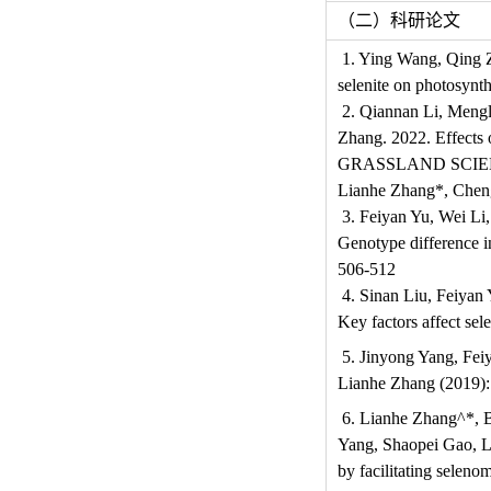
（二）科研论文
1. Ying Wang, Qing Z
selenite on photosynth
2. Qiannan Li, Meng
Zhang. 2022. Effects o
GRASSLAND SCIENC
Lianhe Zhang*, Cheng
3. Feiyan Yu, Wei Li
Genotype difference in
506-512
4. Sinan Liu, Feiyan
Key factors affect sel
5. Jinyong Yang, Fei
Lianhe Zhang (2019): 
6. Lianhe Zhang^*, B
Yang, Shaopei Gao, L
by facilitating se