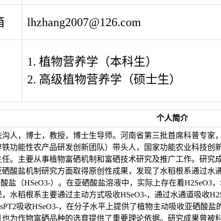
箱
lhzhang2007@126.com
1. 植物营养学（本科生）
2.
高级植物营养学（硕士生）
个人简介
扶沟人，博士，教授，博士生导师。河南省第三批首席科普专家
锌铁功能性农产品研发创新团队）带头人，国家功能农业科技创
主任。主要从事植物富硒机制和富硒技术研究及推广工作。研究
硒酸盐机制研究方面取得原创性成果，发现了水稻根系通过水通道
硒酸盐（HSeO3-）。在亚硒酸盐溶液中，实际上存在着H2SeO3，S
，水稻根系主要通过主动方式吸收HSeO3-，通过水通道吸收H2S
sPT2吸收HSeO3-，在分子水平上提供了植物主动吸收亚硒
且也为作物富硒品种的选育提供了重要理论依据。研究成果曾被科