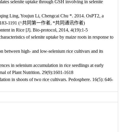
ates selenite uptake through GSH involving in selenite
qing Ling, Youjun Li, Chengcai Chu *. 2014. OsPT2, a
logist. 201: 1183-1191 (^共同第一作者, *共同通讯作者)
ent in Rice [J]. Bio-protocol, 2014, 4(19):1-5
acteristics of selenite uptake by maize roots in response to
 between high- and low-selenium rice cultivars and its
s in selenium accumulation in rice seedlings at early
rnal of Plant Nutrition. 29(9):1601-1618
on in shoots of two rice cultivars. Pedosphere. 16(5): 646-