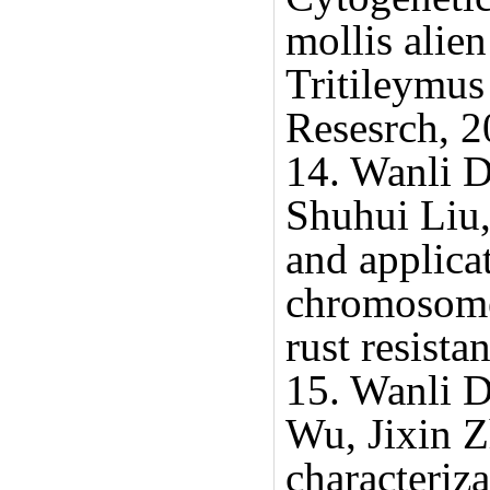
mollis alien
Tritileymus
Resesrch, 2
14. Wanli D
Shuhui Liu
and applica
chromosome 
rust resist
15. Wanli 
Wu, Jixin Z
characteriz