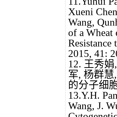
11.Yuhui P
Xueni Chen
Wang, Qunhu
of a Wheat 
Resistance 
2015, 41: 
12. 王秀娟
军, 杨群慧
的分子细胞遗传
13.Y.H. Pan
Wang, J. W
Cytogenetic