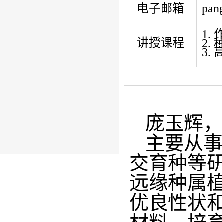
电子邮箱
pan
1.
讲授课程
2
3.
庞玉辉
主要从
交育种等
远缘种属
优良性状