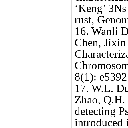
‘Keng’ 3Ns 
rust, Genom
16. Wanli D
Chen, Jixin
Characteriz
Chromosom
8(1): e5392
17. W.L. Du
Zhao, Q.H.
detecting P
introduced 