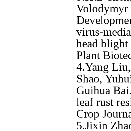
Volodymyr K
Development
virus-media
head blight
Plant Biote
4.Yang Liu
Shao, Yuhu
Guihua Bai.
leaf rust r
Crop Journ
5.Jixin Zha