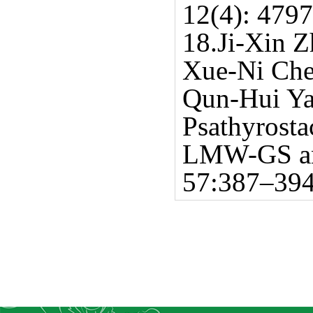
12(4): 479
18.Ji-Xin 
Xue-Ni Che
Qun-Hui Yan
Psathyrosta
LMW-GS and
57:387–39