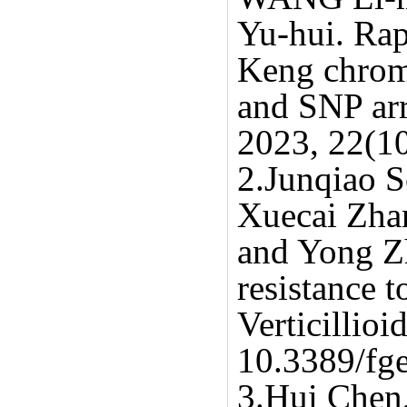
Yu-hui. Rap
Keng chrom
and SNP arr
2023, 22(1
2.Junqiao 
Xuecai Zha
and Yong Z
resistance 
Verticillioi
10.3389/fg
3.Hui Chen,