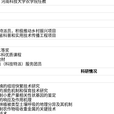
今 河南科技大学农学院任教
技特派员，积极推动乡村振兴项目
南省科普和实用技术传播工程项目
量二等奖
级本科优质课程
教材
市优秀（科技特派）服务团员
科研情况
石楠的组培快繁技术研究
树的濒危机制和保育技术研究
控制小麦产量相关性状基因的鉴定
的响应及作用机理
森林植被类型土壤呼吸的地理分异及其机制
抑制农作物吸收重金属的关键技术
技术