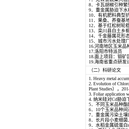
8．卡瓦胡椒引种繁
9．重金属胁迫下水
10．有机肥料典型
11．果桑、养蚕基
12．基于红松树轮
13．栾川县白土乡
14．千金藤属花形
15．城市污水处理
16.河南地区玉米
17.洛阳市特派员
18.面上项目：钼
19.海南省重点研
（二）科研论文
1. Heavy metal accumu
2. Evolution of Chlo
Plant Studies），201
3. Foliar application
4. 纳米硅对Cd胁迫
5．不同玉米品种酯酶
6．10个玉米品种间
7．重金属污染土壤的
8．长片段小麦细菌人
9．水稻金属硫蛋白ri