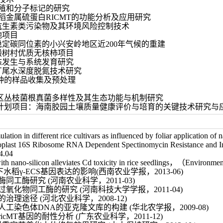
殖和分子标记的研究
稻金属硫蛋白RICMT的功能分析及应用研究
抗生素类污染物及其环境风险控制技术
地项目
稳定碳同位素的小兴安岭地区近200年气候的重建
椴树村优质无核柿项目
态发生与系统发育研究
厂尾水深度脱氮技术研究
品种的样品收集及预处理
矿区丛枝菌根真菌多样性及其生态功能与机制研究
发计划项目：海南胶园土壤质量健康评价与培育的关键技术研究与
lation in different rice cultivars as influenced by foliar application 
roplast 16S Ribosome RNA Dependent Spectinomycin Resistance and I
4.04
 with nano-silicon alleviates Cd toxicity in rice seedlings，（Environm
下水稻γ-ECS基因表达的影响(西南农业学报，2013-06)
同工酶研究 (河南农业科学，2011-03)
过氧化物同工酶的研究 (河南科技大学学报，2011-04)
治理途径 (河北农业科学，2008-12)
工染色体DNA的亚克隆文库的构建 (华北农学报，2009-08)
cMT基因的耐性分析 (广东农业科学，2011-12)