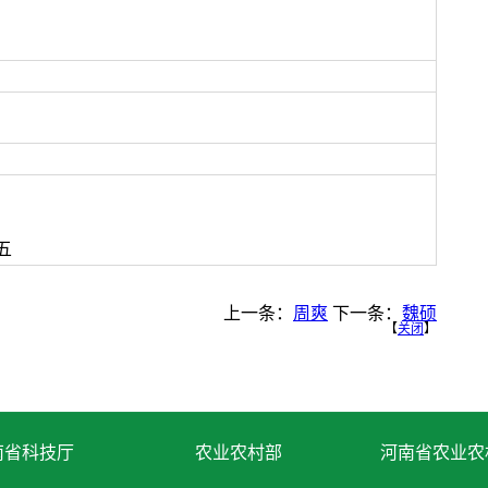
五
上一条：
周爽
下一条：
魏硕
【
关闭
】
南省科技厅
农业农村部
河南省农业农