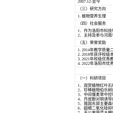
2007.12-至
（三）研究方向
1. 植物营养生理
（四）社会服务
1．作为洛阳市科
2．主持及参与河
（五）荣誉奖励
1. 2014年教学质
2. 2018年获评校
3. 2021年校级优秀
4. 2022年洛阳
（一）科研项目
1．观赏植物红叶
2．珍稀植物伯乐
3．中间偃麦草中
4．丹皮酚对铜诱导
5．我国东部主要
6．超细二氧化硅
7．无公害蔬菜大棚