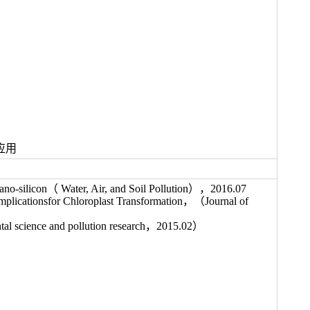
应用
of nano-silicon（ Water, Air, and Soil Pollution），2016.07
mplicationsfor Chloroplast Transformation，（Journal of
ental science and pollution research，2015.02）