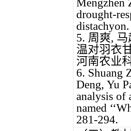
Mengzhen Zh
drought-re
distachyon.
5. 周爽, 
温对羽衣
河南农业科学, 
6. Shuang 
Deng, Yu P
analysis of 
named ‘‘Whi
281-294.