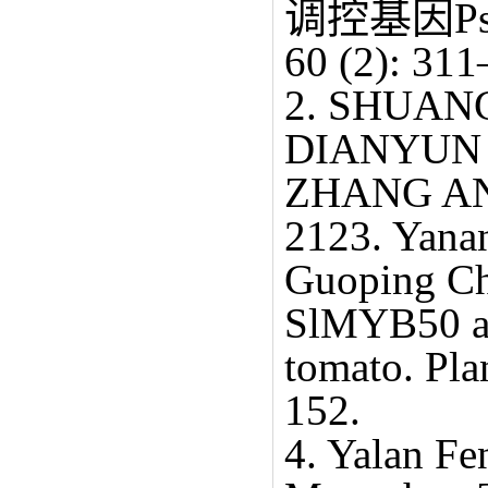
调控基因Ps
60 (2): 311
2. SHUAN
DIANYUN 
ZHANG AND 
2123. Yana
Guoping Ch
SlMYB50 aff
tomato. Pla
152.
4. Yalan Fe