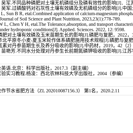
吴军.不同品种磷肥对土壤无机磷组分及磷有效性的影响[J]．江苏农业科学
，吴军.过磷酸钙对石灰性土壤有效磷及无机磷组分的影响[J].中国土壤与
L, Sun B R, etal.Combined application of calcium‑magnesium phosphat
].Journal of Soil Science and Plant Nutrition, 2023,23(1):778-789.
, Chen Y H, etal.The Tolerance,absorption, and transport characteristi
der hydroponic conditions[J]. Applied. Sciences. 2022, 12: 9598.
磷肥对土壤有效磷及玉米苗期生长的影响[J].磷肥与复肥，2022，37（1
华北平原冬小麦-夏玉米轮作体系磷肥施用技术规程[J].磷肥与复肥，202
氮素对丹参苗期生长及养分吸收的影响[J].中药材，2019，42（2）:26
苗艳芳.不同水分处理对丹参生长前期氮磷钾吸收的影响[J].江苏农业科学
业英语.北京：科学出版社，2017.3（副主编）
养实验实习教程.杨凌：西北农林科技大学出版社，2004（参编）
省肥方法（ZL 202010087156.3） 第1名，2020.2.11