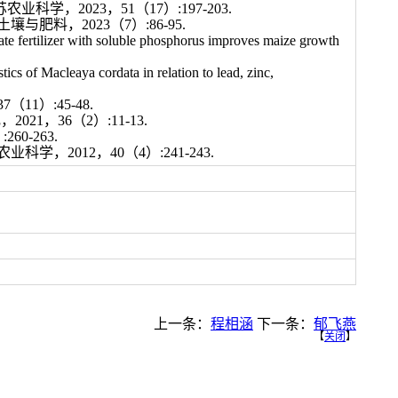
，2023，51（17）:197-203.
肥料，2023（7）:86-95.
e fertilizer with soluble phosphorus improves maize growth
cs of Macleaya cordata in relation to lead, zinc,
1）:45-48.
1，36（2）:11-13.
0-263.
，2012，40（4）:241-243.
上一条：
程相涵
下一条：
郁飞燕
【
关闭
】