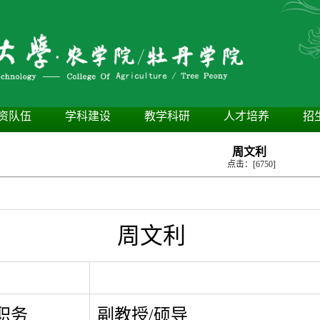
资队伍
学科建设
教学科研
人才培养
招
周文利
点击：[
6750
]
周文利
职务
副教授/硕导