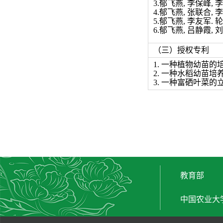
3.郁飞燕, 李保峰, 李
4.郁飞燕, 张联合, 
5.郁飞燕, 李友军. 轮
6.郁飞燕, 吕静霞, 
（三）授权专利
1.
一种植物幼苗的
2.
一种水稻幼苗培
3.
一种富硒叶菜的
教育部
中国农业大