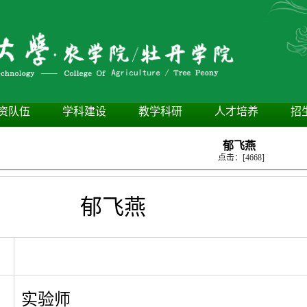
资队伍
学科建设
教学科研
人才培养
招
郁飞燕
点击：[
4668
]
郁飞燕
实验师