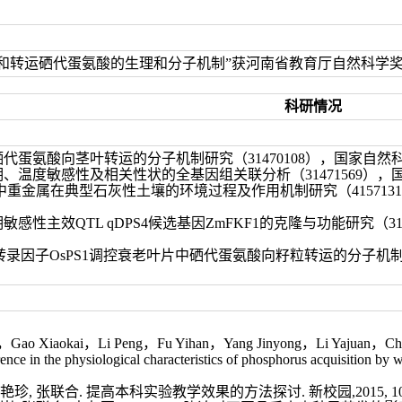
和转运硒代蛋氨酸的生理和分子机制”获河南省教育厅自然科学奖一
科研情况
硒代蛋氨酸向茎叶转运的分子机制研究（
31470108
），国家自然
期、温度敏感性及相关性状的全基因组关联分析（
31471569
），
中重金属在典型石灰性土壤的环境过程及作用机制研究（
4157131
期敏感性主效
QTL qDPS4
候选基因
ZmFKF1
的克隆与功能研究（
3
转录因子
OsPS1
调控衰老叶片中硒代蛋氨酸向籽粒转运的分子机
i，Gao Xiaokai，Li Peng，Fu Yihan，Yang Jinyong，Li Yajuan，C
nce in the physiological characteristics of phosphorus acquisition by w
徐艳珍, 张联合. 提高本科实验教学效果的方法探讨. 新校园,2015, 10: